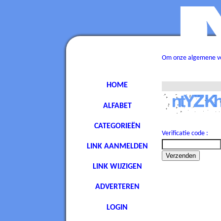
Om onze algemene voo
HOME
ALFABET
CATEGORIEËN
Verificatie code :
LINK AANMELDEN
LINK WIJZIGEN
ADVERTEREN
LOGIN