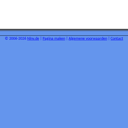
© 2006-2026
Nlnv.de
|
Pagina maken
|
Algemene voorwaarden
|
Contact